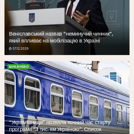
Веніславський назвав “неминучий чинник”,
який впливає на мобілізацію в Україні
07.12.2025
МУКАЧЕВО
“Укрзалізниця” назвала точний час старту
програми “3 тис. км Україною”. Список