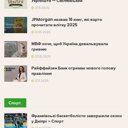
Укрпошти — Смілянський
27.11.2025
JPMorgan назвав 16 книг, які варто
прочитати влітку 2025
31.05.2025
МВФ хоче, щоб Україна девальвувала
гривню
20.10.2025
Райффайзен Банк отримає нового голову
правління
12.11.2025
Спорт
.
Франківські баскетболісти завершили сезон
у Дніпрі – Спорт