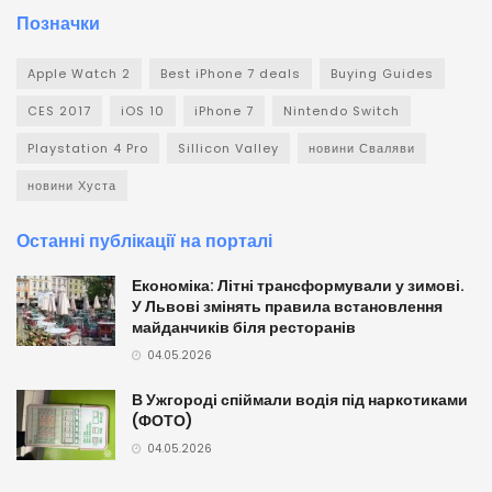
Позначки
Apple Watch 2
Best iPhone 7 deals
Buying Guides
CES 2017
iOS 10
iPhone 7
Nintendo Switch
Playstation 4 Pro
Sillicon Valley
новини Сваляви
новини Хуста
Останні публікації на порталі
Економіка: Літні трансформували у зимові.
У Львові змінять правила встановлення
майданчиків біля ресторанів
04.05.2026
В Ужгороді спіймали водія під наркотиками
(ФОТО)
04.05.2026