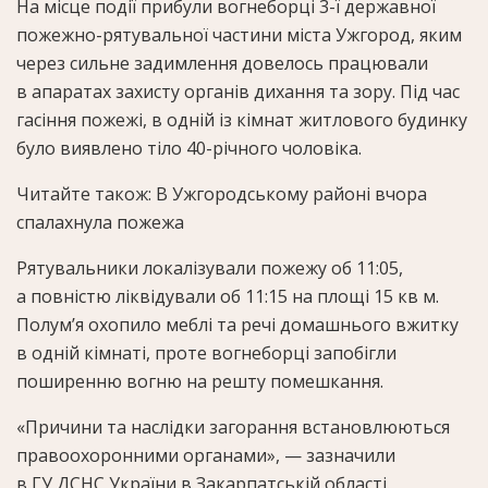
На місце події прибули вогнеборці 3-ї державної
пожежно-рятувальної частини міста Ужгород, яким
через сильне задимлення довелось працювали
в апаратах захисту органів дихання та зору. Під час
гасіння пожежі, в одній із кімнат житлового будинку
було виявлено тіло 40-річного чоловіка.
Читайте також: В Ужгородському районі вчора
спалахнула пожежа
Рятувальники локалізували пожежу об 11:05,
а повністю ліквідували об 11:15 на площі 15 кв м.
Полум’я охопило меблі та речі домашнього вжитку
в одній кімнаті, проте вогнеборці запобігли
поширенню вогню на решту помешкання.
«Причини та наслідки загорання встановлюються
правоохоронними органами», — зазначили
в ГУ ДСНС України в Закарпатській області.