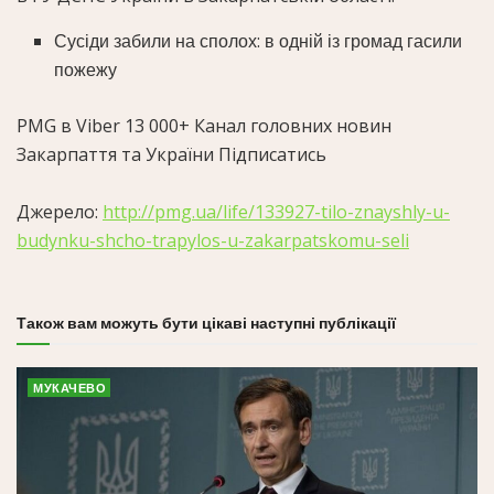
Сусіди забили на сполох: в одній із громад гасили
пожежу
PMG в Viber
13 000+
Канал головних новин
Закарпаття та України Підписатись
Джерело:
http://pmg.ua/life/133927-tilo-znayshly-u-
budynku-shcho-trapylos-u-zakarpatskomu-seli
Також вам можуть бути цікаві наступні публікації
МУКАЧЕВО