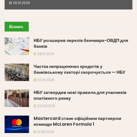
26.01.2026
Бізнес
.
НБУ розширив перелік бенчмарк-ОВДП для
банків
28.10.2025
Частка непрацюючих кредитів у
банківському секторі скорочується — НБУ
02.10.2025
НБУ затвердив нові правила для учасників
платіжного ринку
22.04.2025
Mastercard стане офіційним партнером
команди McLaren Formula 1
01.09.2025